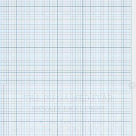
×
VILL DU GÅ MED I VÅR
SKVALLERKLUBB?
Vi snackar vin, smygsläpp, fester och rykten som
bara rinner rakt ner i glaset. Du får nyhetsbrev som