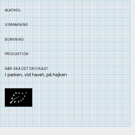
ALKOHOL
VINMAKNING
BURKNING
PRODUKTION
NÄR SKA DET DRICKAS?
I parken, vid havet, på hajken