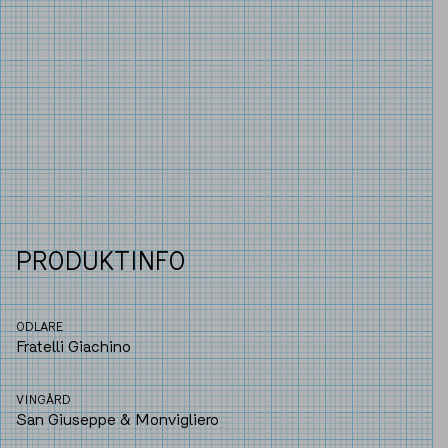
PRODUKTINFO
ODLARE
Fratelli Giachino
VINGÅRD
San Giuseppe & Monvigliero