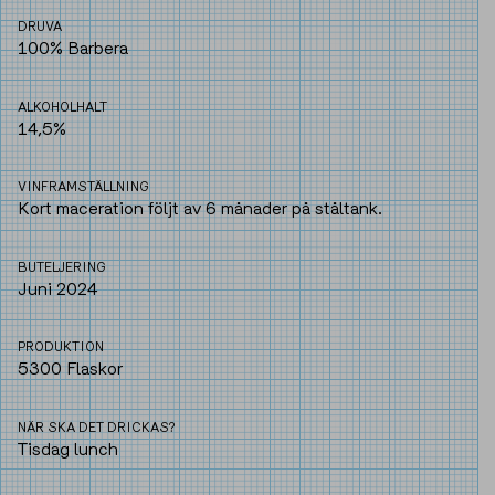
DRUVA
100% Barbera
ALKOHOLHALT
14,5%
VINFRAMSTÄLLNING
Kort maceration följt av 6 månader på ståltank.
BUTELJERING
Juni 2024
PRODUKTION
5300 Flaskor
NÄR SKA DET DRICKAS?
Tisdag lunch