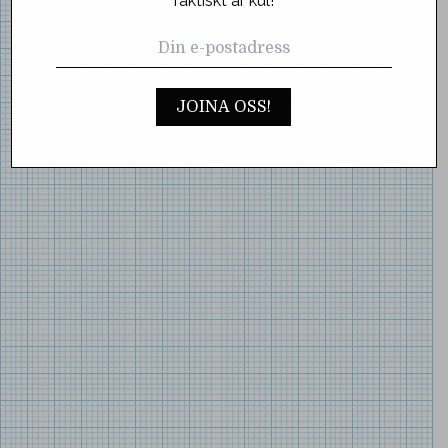
faktiskt är kul!