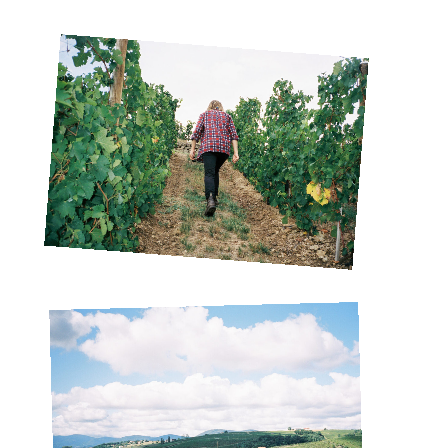
Vi snackar vin, smygsläpp, fester och rykten som
reseledare.
bara rinner rakt ner i glaset. Du får nyhetsbrev som
faktiskt är kul!
BOKA PIEMONTE