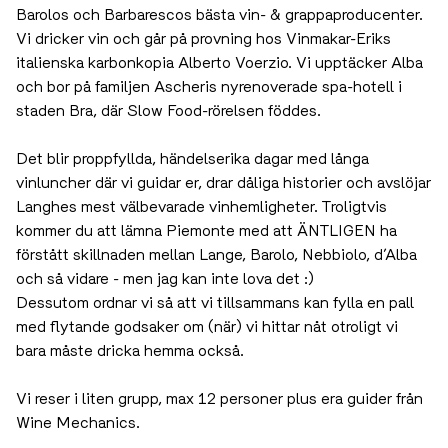
Wine Mechanics Nebbiolodruvor, gör besök hos några
av Barolos och Barbarescos bästa vin- &
grappaproducenter. Vi dricker vin och går på provning
hos Vinmakar-Eriks italienska karbonkopia Alberto
Voerzio. Vi upptäcker Alba och bor på familjen Ascheris
nyrenoverade spa-hotell i staden Bra, där Slow Food-
rörelsen föddes.
Det blir proppfyllda, händelserika dagar med långa
vinluncher där vi guidar er, drar dåliga historier och
avslöjar Langhes mest välbevarade vinhemligheter.
Troligtvis kommer du att lämna Piemonte med att
ÄNTLIGEN ha förstått skillnaden mellan Lange, Barolo,
Nebbiolo, d’Alba och så vidare - men jag kan inte lova
det :)
Dessutom ordnar vi så att vi tillsammans kan fylla en pall
med flytande godsaker om (när) vi hittar nåt otroligt vi
bara måste dricka hemma också.