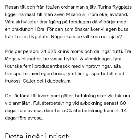
Vi reser i liten grupp, max 12 personer plus era guider
från Wine Mechanics.
Resan till och från Italien ordnar man själv. Turins
flygplats ligger närmast till men även Milano är inom
okej avstånd. Våra aktiviteter drar igång på torsdagen då
vi börjar med en braklunch i Bra. För den som önskar
åker vi egen buss från Turins flygplats. Någon kanske
vill köra ner själv?
Pris per person: 24 625 kr ink moms och då ingår tutti.
Tre långa vinluncher, tre vassa tryffel- & vinmiddagar,
fyra (kanske fem) producentbesök med vinprovningar,
alla transporter med egen buss, fyrstjärnigt spa-hotell
med frukost. Gäller del i dubbelrum.
Det är först till kvarn som gäller, betalning sker via
faktura vid anmälan. Full återbetalning vid avbokning