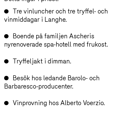
senast 60 dagar före avresa, därefter 50% återbetalning
fram till 14 dagar före avresa.
Detta ingår i priset:
Tre vinluncher och tre tryffel-
och vinmiddagar i Langhe.
Boende på familjen Ascheris
nyrenoverade spa-hotell med
frukost.
Tryffeljakt i dimman.
Besök hos ledande Barolo- och