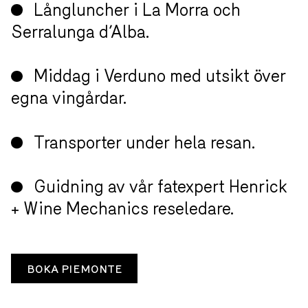
Barbaresco-producenter.
Vinprovning hos Alberto Voerzio.
Långluncher i La Morra och
Serralunga d’Alba.
Middag i Verduno med utsikt över
egna vingårdar.
×
Transporter under hela resan.
VILL DU GÅ MED I VÅR
Guidning av vår fatexpert
SKVALLERKLUBB?
Henrick + Wine Mechanics