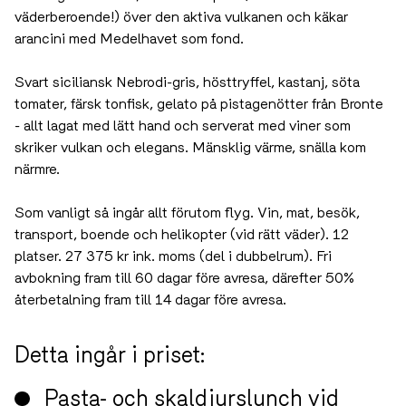
Hem) i hans egen olivlund, åker helikopter (valfritt och
väderberoende!) över den aktiva vulkanen och käkar
arancini med Medelhavet som fond.
Svart siciliansk Nebrodi-gris, hösttryffel, kastanj, söta
tomater, färsk tonfisk, gelato på pistagenötter från
Bronte - allt lagat med lätt hand och serverat med viner
som skriker vulkan och elegans. Mänsklig värme, snälla
kom närmre.
Som vanligt så ingår allt förutom flyg. Vin, mat, besök,
transport, boende och helikopter (vid rätt väder). 12
platser. 27 375 kr ink. moms (del i dubbelrum). Fri
avbokning fram till 60 dagar före avresa, därefter 50%
återbetalning fram till 14 dagar före avresa.
Detta ingår i priset: