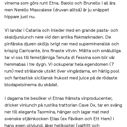
vinerna som görs runt Etna. Barolo och Brunello i all ära
men Nerello Mascalese (druvan alltså) är ju snäppet
hippare just nu.
Vi landar i Catania och inleder med en grande pasta-
och skaldjurslunch nere vid den antika fiskmarknaden.
De pinfärska djuren sköljs ivrigt ner med supermineralisk
och krispig Carricante, öns finaste vitvin. Mätta och
smålulliga tar vi oss till femstjärniga Tenuta di Fessina
som blir vår hemmabas i tre dygn. Vi ockuperar hela
egendomen (7 rum) med strålande utsikt över
vingårdarna, en härlig pool och fantastisk siciliansk
frukost med juice på de rödaste blodapelsinerna du
skådat.
I dagarna tre besöker vi Etnas främsta vinproducenter,
dricker vinlunch på rustika trattorian Cave Ox, tar en
sväng ner till eleganta Taormina, hänger och lagar mat
med svenske stjärnkocken Elias (ex Fäviken och Ett