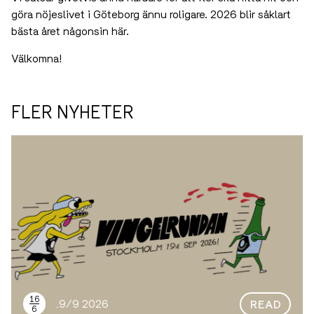
göra nöjeslivet i Göteborg ännu roligare. 2026 blir såklart
bästa året någonsin här.
Välkomna!
FLER NYHETER
16
HOLM 19/9 2026
READ
6