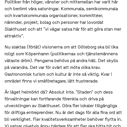
Politiker från höger, vänster och mittemellan har varit här
och berömt våra satsningar. Kommunala, semikommunala
och kvartskommunala organisationer, kommittéer,
nämnder, projekt, bolag och personer har lovordat
Slakthuset och att ”vi vågar satsa här för att göra stan mer
attraktiv”.
Nu slaktas (förlåt) visionerna om att Göteborg ska bli lika
roligt som Köpenhamn (politikernas och tjänstemännens
våtaste dröm). Pengarna behövs på andra håll. Det skylls
på varandra. Det var för svårt att möta olika krav.
Gastronomisk turism och kultur är inte så viktig. Kvar i
området finns vi småföretagare, lätt frustrerade.
Är läget helmörkt då? Absolut inte. ”Staden” och dess
förvaltningar kan fortfarande förenkla och driva på
utvecklingen av Slakthuset. Göra fler lokaler tillgängliga
för driftiga entreprenörer. Nu är det dags för alla fina ord att
bli verklighet. Fler kvalitetsverksamheter behöver flytta in.
Vi satsar givetvis ännu hårdare för att fler ska hitta hit och