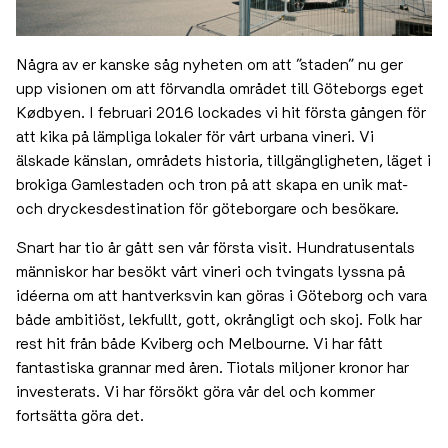
Några av er kanske såg nyheten om att ”staden” nu ger
upp visionen om att förvandla området till Göteborgs eget
Kødbyen. I februari 2016 lockades vi hit första gången för
att kika på lämpliga lokaler för vårt urbana vineri. Vi
älskade känslan, områdets historia, tillgängligheten, läget i
brokiga Gamlestaden och tron på att skapa en unik mat-
och dryckesdestination för göteborgare och besökare.
Snart har tio år gått sen vår första visit. Hundratusentals
människor har besökt vårt vineri och tvingats lyssna på
idéerna om att hantverksvin kan göras i Göteborg och vara
både ambitiöst, lekfullt, gott, okrångligt och skoj. Folk har
rest hit från både Kviberg och Melbourne. Vi har fått
fantastiska grannar med åren. Tiotals miljoner kronor har
investerats. Vi har försökt göra vår del och kommer
fortsätta göra det.