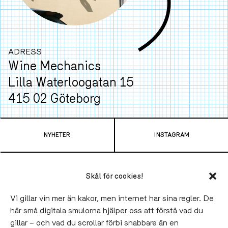
ADRESS
Wine Mechanics
Lilla Waterloogatan 15
415 02 Göteborg
Ta spårvagn
4
,
7
,
9
eller
11
från Centralen och
NYHETER
INSTAGRAM
hoppa av vid Gamlestads Torg. Tar bara 6 minuter.
TELEFON
LUNCH
Skål för cookies!
031-790 43 00
11.30-14.00 Onsdag-Fredag
VÅRA VINER
SLAKTHUSET BLOCK PARTY
Vi gillar vin mer än kakor, men internet har sina regler. De
Sommaruppehåll till 19 augusti.
här små digitala smulorna hjälper oss att förstå vad du
BLI FATÄGARE
SLAKTHUSET
gillar – och vad du scrollar förbi snabbare än en
SOCIAL
MIDDAG