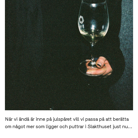
När vi ändå är inne på julspåret vill vi passa på att berätta
om något mer som ligger och puttrar i Slakthuset just nu…