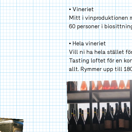
• Vineriet
Mitt i vinproduktionen m
till 60 personer i biositt
• Hela vineriet
Vill ni ha hela stället fö
Tasting loftet för en kon
allt. Rymmer upp till 180
VILL DU GÅ MED I VÅR
SKVALLERKLUBB?
Vi snackar vin, smygsläpp, fester och rykten som bara
inner rakt ner i glaset. Du får nyhetsbrev som faktiskt 