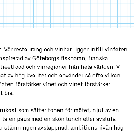
 Vår restaurang och vinbar ligger intill
n meny inspirerad av Göteborgs fiskhamn,
nbarer, streetfood och vinregioner från hela
vinvänlig mat av hög kvalitet och använder så
r i säsong. Maten förstärker vinet och vinet
 är jäkligt bra.
ukost som sätter tonen för mötet, njut av en
 ta en paus med en skön lunch eller avsluta
r stämningen avslappnad, ambitionsnivån hög