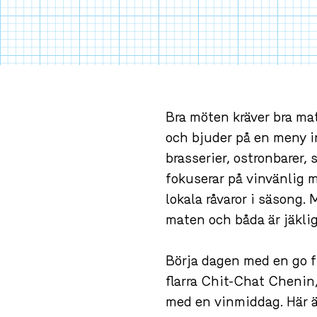
Bra möten kräver bra mat.
vinfaten och bjuder på e
franska brasserier, ostro
världen. Vi fokuserar på 
ofta vi kan lokala råvaro
förstärker maten och båda
Börja dagen med en go fr
flarra Chit-Chat Chenin,
med en vinmiddag. Här ä
och vinlistan lång.