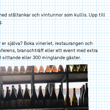
ed ståltankar och vintunnor som kullis. Upp
ning.
r er själva? Boka vineriet, restaurangen och
ferens, branschträff eller ett event med extra
 sittande eller 300 minglande gäster.
×
är