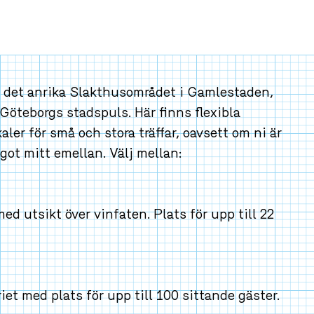
 det anrika Slakthusområdet i Gamlestaden,
öteborgs stadspuls. Här finns flexibla
er för små och stora träffar, oavsett om ni är
got mitt emellan. Välj mellan:
d utsikt över vinfaten. Plats för upp till 22
riet med plats för upp till 100 sittande gäster.