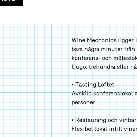
Wine Mechanics ligger i
bara några minuter från G
konferens- och möteslokal
tjugo, trehundra eller nå
• Tasting Loftet
Avskild konferenslokal me
personer.
• Restaurang och vinbar
Flexibel lokal intill vine