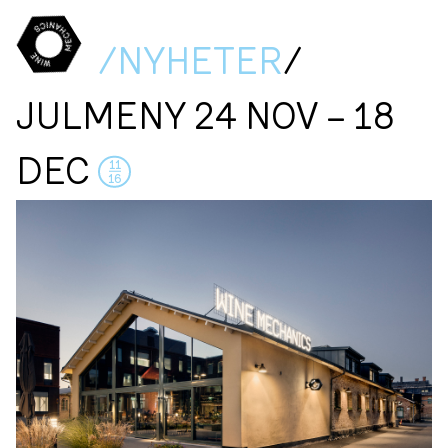
/NYHETER
/
JULMENY 24 NOV – 18
DEC
11
16