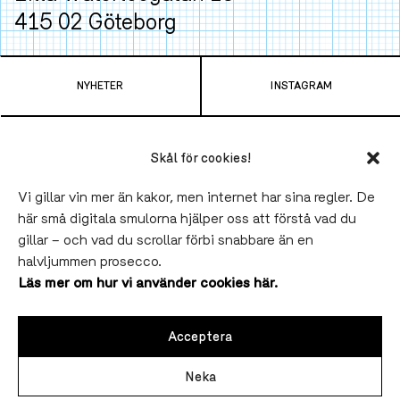
415 02 Göteborg
Ta spårvagn
4
,
7
,
9
eller
11
från Centralen och
NYHETER
INSTAGRAM
hoppa av vid Gamlestads Torg. Tar bara 6 minuter.
TELEFON
LUNCH
Skål för cookies!
031-790 43 00
11.30-14.00 Onsdag-Fredag
VÅRA VINER
SLAKTHUSET BLOCK PARTY
Vi gillar vin mer än kakor, men internet har sina regler. De
Sommaruppehåll till 19 augusti.
här små digitala smulorna hjälper oss att förstå vad du
BLI FATÄGARE
SLAKTHUSET
gillar – och vad du scrollar förbi snabbare än en
SOCIAL
MIDDAG
SALUHALLEN
LINNÉ
halvljummen prosecco.
INSTA
,
FB
Onsdag-Fredag 17.00-22.00
Läs mer om hur vi använder cookies här.
Lördagar från 13.00.
VINPROVNING & EVENTS
VÅR STORY
( obs! 15/8 öppnar vi 17.00
WEBBSHOP
JOBBA HOS OSS
Acceptera
KONTAKT
VINRESOR
BOKA BORD
Neka
LUNCH: 11.30-14.00 ONSDAG-FREDAG