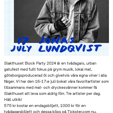
Slakthuset Block Party 2024 är en tvådagars, urban
gatufest med fullt fokus på grym musik, lokal mat,
göteborgsproducerad öl och givetvis våra egna viner i alla
färger. Vi har den 16-17:e juli bokat våra favoritartister som
tillsammans med mat- och dryckesvänner kommer få
Slakthuset att leva som aldrig förr. Tre artister per dag.
Håll utkik!
575 kr kostar en endagsbiljett, 1000 kr för en
tvådagarsbiljett och dessa köps på
Tickster.com
nu.