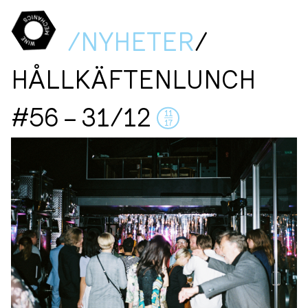
/NYHETER
/
HÅLLKÄFTENLUNCH
#56 – 31/12
11
17