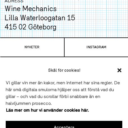
ADRESS
Wine Mechanics
Lilla Waterloogatan 15
415 02 Göteborg
Ta spårvagn
4
,
7
,
9
eller
11
från Centralen och
NYHETER
INSTAGRAM
hoppa av vid Gamlestads Torg. Tar bara 6 minuter.
TELEFON
LUNCH
Skål för cookies!
031-790 43 00
11.30-14.00 Onsdag-Fredag
VÅRA VINER
SLAKTHUSET BLOCK PARTY
Vi gillar vin mer än kakor, men internet har sina regler. De
Sommaruppehåll till 19 augusti.
här små digitala smulorna hjälper oss att förstå vad du
BLI FATÄGARE
SLAKTHUSET
gillar – och vad du scrollar förbi snabbare än en
SOCIAL
MIDDAG
SALUHALLEN
LINNÉ
halvljummen prosecco.
INSTA
,
FB
Onsdag-Fredag 17.00-22.00
Läs mer om hur vi använder cookies här.
VINPROVNING & EVENTS
VÅR STORY
Lördagar från 13.00.
( obs! 15/8 öppnar vi 17.00
WEBBSHOP
JOBBA HOS OSS
Acceptera