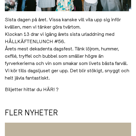
Sista dagen på året. Vissa kanske vill vila upp sig inför
kvällen, men vi tänker göra tvärtom.
Klockan 13 drar vi igång årets sista urladdning med
HÅLLKÄFTENLUNCH
#56
.
Årets mest dekadenta dagsfest. Tänk löjrom, hummer,
oxfilé, tryffel och bubbel som smäller högre än
fyrverkerierna och vin som smakar som livets bästa farväl.
Vi kör tills dagsljuset ger upp. Det blir stökigt, snyggt och
helt jävla fantastiskt.
Biljetter hittar du
HÄR!
?
FLER NYHETER