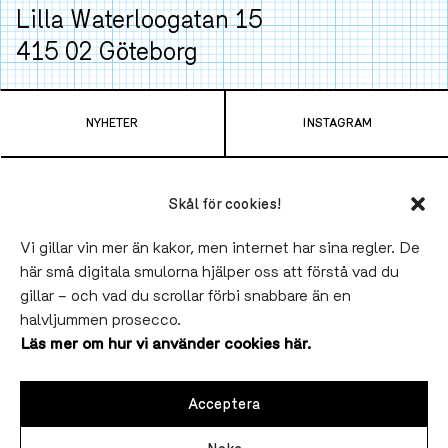
Lilla Waterloogatan 15
415 02 Göteborg
Ta spårvagn
4
,
7
,
9
eller
11
från Centralen och
NYHETER
INSTAGRAM
hoppa av vid Gamlestads Torg. Tar bara 6 minuter.
TELEFON
LUNCH
Skål för cookies!
031-790 43 00
11.30-14.00 Onsdag-Fredag
VÅRA VINER
SLAKTHUSET BLOCK PARTY
Vi gillar vin mer än kakor, men internet har sina regler. De
Sommaruppehåll till 19 augusti.
här små digitala smulorna hjälper oss att förstå vad du
BLI FATÄGARE
SLAKTHUSET
gillar – och vad du scrollar förbi snabbare än en
SOCIAL
MIDDAG
SALUHALLEN
LINNÉ
halvljummen prosecco.
INSTA
,
FB
Onsdag-Fredag 17.00-22.00
Läs mer om hur vi använder cookies här.
VINPROVNING & EVENTS
VÅR STORY
Lördagar från 13.00.
( obs! 15/8 öppnar vi 17.00
WEBBSHOP
JOBBA HOS OSS
Acceptera
KONTAKT
VINRESOR
BOKA BORD