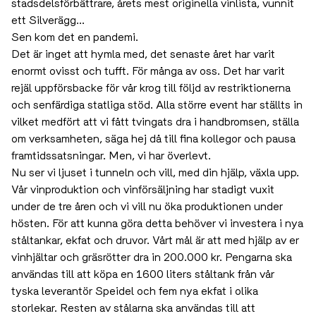
stadsdelsförbättrare, årets mest originella vinlista, vunnit
ett Silverägg...
Sen kom det en pandemi.
Det är inget att hymla med, det senaste året har varit
enormt ovisst och tufft. För många av oss. Det har varit
rejäl uppförsbacke för vår krog till följd av restriktionerna
och senfärdiga statliga stöd. Alla större event har ställts in
vilket medfört att vi fått tvingats dra i handbromsen, ställa
om verksamheten, säga hej då till fina kollegor och pausa
framtidssatsningar. Men, vi har överlevt.
Nu ser vi ljuset i tunneln och vill, med din hjälp, växla upp.
Vår vinproduktion och vinförsäljning har stadigt vuxit
under de tre åren och vi vill nu öka produktionen under
hösten. För att kunna göra detta behöver vi investera i nya
ståltankar, ekfat och druvor. Vårt mål är att med hjälp av er
vinhjältar och gräsrötter dra in 200.000 kr. Pengarna ska
användas till att köpa en 1600 liters ståltank från vår
tyska leverantör Speidel och fem nya ekfat i olika
storlekar. Resten av stålarna ska användas till att