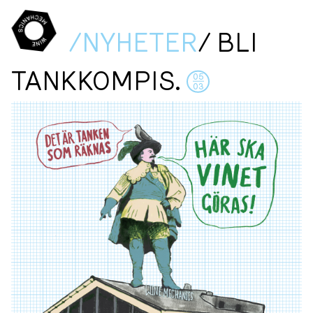
/NYHETER
/ BLI
TANKKOMPIS.
05
03