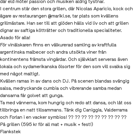
där eld möter passion och musiken aldrig tystnar.
I centrum står den stora grillen, där Nicolas Aparicio, kock och
ägare av restaurangen @mariki.se, tar plats som kvällens
grillmästare. Han ser till att glöden hålls vid liv och att grillen
dignar av saftiga kötträtter och traditionella specialiteter.
Asado för alla!
För vinälskaren finns en välkurerad samling av kraftfulla
argentinska malbecer och andra utsökta viner från
kontinentens främsta vingårdar. Och självklart serveras även
lokala och sydamerikanska ölsorter för den som vill svalka sig
med något maltigt.
Kvällen ramas in av dans och DJ. På scenen blandas svängig
salsa, medryckande cumbia och vibrerande samba medan
dansarna får golvet att gunga.
Ta med vännerna, kom hungrig och redo att dansa, och låt oss
tillbringa en natt tillsammans. Tänk dig Caniggia, Valderrama
och Forlan i en vacker symbios! ?? ?? ?? ?? ?? ?? ?? ?? ??
På grillen (595 kr för all mat + musik + fest!)
Flankstek