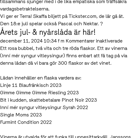
tillsammans sjunger med i de lika empatiska som träffsäkra
vardagsbetraktelserna.
Vi ger er Terra! Skaffa biljett på Tickster.com, de lär gå åt.
Den 18:e juli spelar också Pascal och Nektar. ?
Årets jul- & nyårslåda är här!
för
december 11, 2024 10:34 f m
Kommentarer inaktiverade
Årets
Ett rosa bubbel, två vita och tre röda flaskor. Ett av vinerna
jul-
(Inní mér syngur vitleysingur) finns enbart att få tag på via
&
denna lådan då vi bara gör 300 flaskor av det vinet.
nyårsl
är
Lådan innehåller en flaska vardera av:
här!
Linje 11 Blaufränkisch
2023
Gimme Gimme Gimme Riesling
2023
Bit i kudden, skattebetalare Pinot Noir
2023
Inní mér syngur vitleysingur Syrah
2022
Single Moms
2023
Furmint Condition
2022
Vinerna är utvalda för att funka till uppesittarkväll, Janssons,