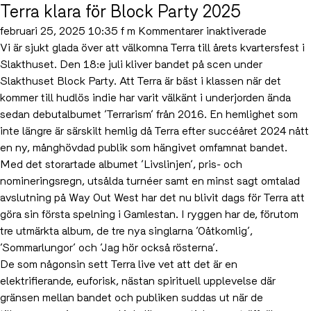
Terra klara för Block Party 2025
Party
för
februari 25, 2025 10:35 f m
Kommentarer inaktiverade
Terra
Vi är sjukt glada över att välkomna Terra till årets kvartersfest i
klara
Slakthuset. Den 18:e juli kliver bandet på scen under
för
Slakthuset Block Party. Att Terra är bäst i klassen när det
Block
kommer till hudlös indie har varit välkänt i underjorden ända
Party
sedan debutalbumet ’Terrarism’ från 2016. En hemlighet som
2025
inte längre är särskilt hemlig då Terra efter succéåret 2024 nått
en ny, månghövdad publik som hängivet omfamnat bandet.
Med det storartade albumet ’Livslinjen’, pris- och
nomineringsregn, utsålda turnéer samt en minst sagt omtalad
avslutning på Way Out West har det nu blivit dags för Terra att
göra sin första spelning i Gamlestan. I ryggen har de, förutom
tre utmärkta album, de tre nya singlarna ’Oåtkomlig’,
’Sommarlungor’ och ’Jag hör också rösterna’.
De som någonsin sett Terra live vet att det är en
elektrifierande, euforisk, nästan spirituell upplevelse där
gränsen mellan bandet och publiken suddas ut när de