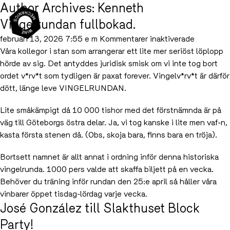
Author Archives: Kenneth
Vingelrundan fullbokad.
för
februari 13, 2026 7:55 e m
Kommentarer inaktiverade
Vingelru
Våra kollegor i stan som arrangerar ett lite mer seriöst löplopp
fullbokad.
hörde av sig. Det antyddes juridisk smisk om vi inte tog bort
ordet v*rv*t som tydligen är paxat forever. Vingelv*rv*t är därför
dött, länge leve VINGELRUNDAN.
Lite småkämpigt då 10 000 tishor med det förstnämnda är på
väg till Göteborgs östra delar. Ja, vi tog kanske i lite men vaf-n,
kasta första stenen då. (Obs, skoja bara, finns bara en tröja).
Bortsett namnet är allt annat i ordning inför denna historiska
vingelrunda. 1000 pers valde att skaffa biljett på en vecka.
Behöver du träning inför rundan den 25:e april så håller våra
vinbarer öppet tisdag-lördag varje vecka.
José González till Slakthuset Block
Party!