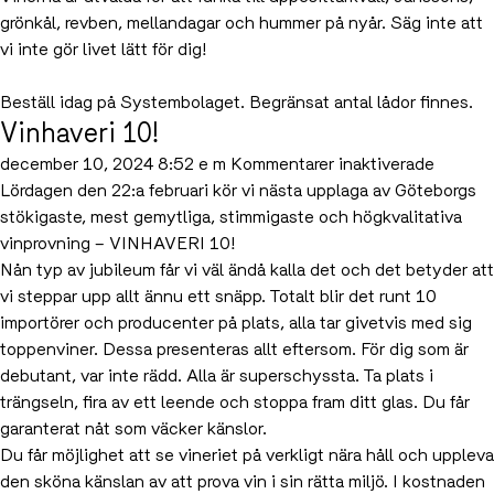
grönkål, revben, mellandagar och hummer på nyår. Säg inte att
vi inte gör livet lätt för dig!
Beställ idag på
Systembolaget
. Begränsat antal lådor finnes.
Vinhaveri 10!
för
december 10, 2024 8:52 e m
Kommentarer inaktiverade
Vinhave
Lördagen den 22:a februari kör vi nästa upplaga av Göteborgs
10!
stökigaste, mest gemytliga, stimmigaste och högkvalitativa
vinprovning – VINHAVERI 10!
Nån typ av jubileum får vi väl ändå kalla det och det betyder att
vi steppar upp allt ännu ett snäpp. Totalt blir det runt 10
importörer och producenter på plats, alla tar givetvis med sig
toppenviner. Dessa presenteras allt eftersom. För dig som är
debutant, var inte rädd. Alla är superschyssta. Ta plats i
trängseln, fira av ett leende och stoppa fram ditt glas. Du får
garanterat nåt som väcker känslor.
Du får möjlighet att se vineriet på verkligt nära håll och uppleva
den sköna känslan av att prova vin i sin rätta miljö. I kostnaden