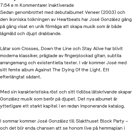
för
7:54 e m
Kommentarer inaktiverade
José
Sedan genombrottet med debutalbumet Veneer (2003) och
González
den ikoniska tolkningen av Heartbeats har José González gång
till
på gång visat en unik förmåga att skapa musik som är både
Slakthuset
lågmäld och djupt drabbande.
Block
Party!
Låtar som Crosses, Down the Line och Stay Alive har blivit
moderna klassiker, präglade av fingerplockad gitarr, subtila
arrangemang och existentiella texter. I vår kommer José med
sitt femte album Against The Dying Of the Light. Ett
efterlängtat sådant.
Med sin karakteristiska röst och sitt tidlösa låtskrivande skapar
González musik som berör på djupet. Det nya albumet är
ytterligare ett starkt kapitel i en redan imponerande katalog.
I sommar kommer José González till Slakthuset Block Party –
och det blir enda chansen att se honom live på hemmaplan i