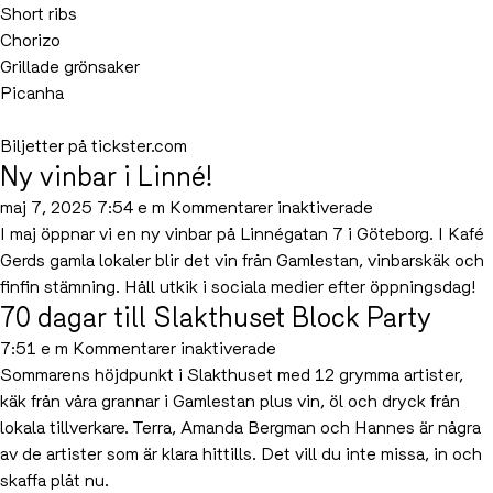
Short ribs
Chorizo
Grillade grönsaker
Picanha
Biljetter på tickster.com
Ny vinbar i Linné!
för
maj 7, 2025 7:54 e m
Kommentarer inaktiverade
Ny
I maj öppnar vi en ny vinbar på Linnégatan 7 i Göteborg. I Kafé
vinbar
Gerds gamla lokaler blir det vin från Gamlestan, vinbarskäk och
i
finfin stämning. Håll utkik i sociala medier efter öppningsdag!
70 dagar till Slakthuset Block Party
Linné!
för
7:51 e m
Kommentarer inaktiverade
70
Sommarens höjdpunkt i Slakthuset med 12 grymma artister,
dagar
käk från våra grannar i Gamlestan plus vin, öl och dryck från
till
lokala tillverkare. Terra, Amanda Bergman och Hannes är några
Slakthuset
av de artister som är klara hittills. Det vill du inte missa, in och
Block
skaffa plåt nu.