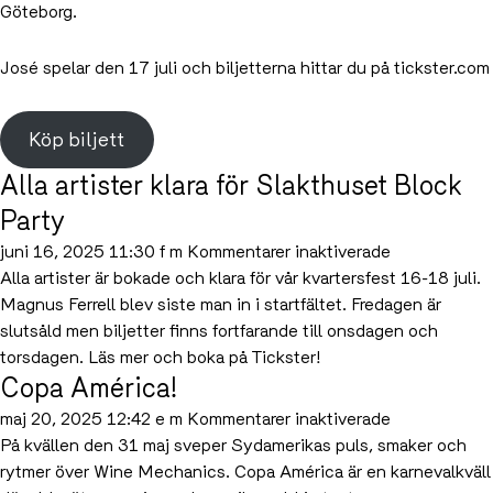
Göteborg.
José spelar den 17 juli och biljetterna hittar du på tickster.com
Köp biljett
Alla artister klara för Slakthuset Block
Party
för
juni 16, 2025 11:30 f m
Kommentarer inaktiverade
Alla
Alla artister är bokade och klara för vår kvartersfest 16-18 juli.
artister
Magnus Ferrell blev siste man in i startfältet. Fredagen är
klara
slutsåld men biljetter finns fortfarande till onsdagen och
för
torsdagen. Läs mer och boka på Tickster!
Copa América!
Slakthuset
Block
för
maj 20, 2025 12:42 e m
Kommentarer inaktiverade
Party
Copa
På kvällen den 31 maj sveper Sydamerikas puls, smaker och
América!
rytmer över Wine Mechanics. Copa América är en karnevalkväll