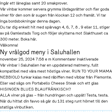
ingår ett låneglas samt 20 smakprover.
Vår vinbar kommer servera grymma lördagsrätter och fler goda
viner för den som är sugen från klockan 12 och framåt. Vi tar
inga bordsbokningar denna dagen.
Du tar dig enkelt hit med spårvagn 4, 6, 7, 8 , 9 eller 11, stiger
av på Gamlestads Torg och följer skyltarna mot Slakthuset ca
300 meter. Boka
här
.
Välkomna!
Ny vrålgod meny i Saluhallen
för
november 25, 2024 7:58 e m
Kommentarer inaktiverade
Ny
Vår vinbar i
Saluhallen
har en uppdaterad matmeny, fullt
vrålgod
kompatibel med våra mest höstiga viner. RUN TO YOUR MAMA
meny
NEBBIOLO funkar kalas med råbiffen med vibbar från Piemonte.
i
Eller vad sägs om Portabello Cheese Steak och ett glas
Saluhal
HISINGEN BLUES BLAUFRÄNKISCH
?
ALLA viner på glas – från hundringen och uppåt! Testa, testa.
När du hittat din favvo så går du 131 steg runt hörnet till den
statliga vinbutiken.