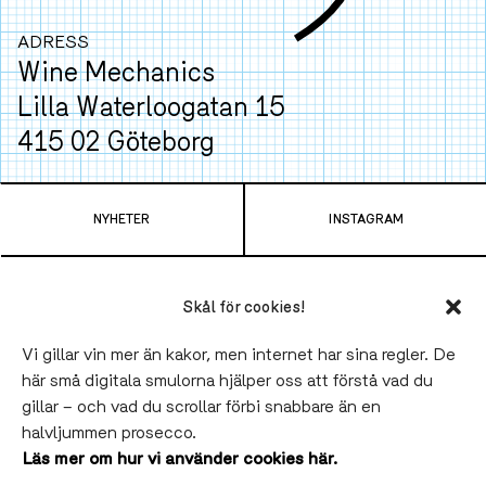
ADRESS
Wine Mechanics
Lilla Waterloogatan 15
415 02 Göteborg
Ta spårvagn
4
,
7
,
9
eller
11
från Centralen och
NYHETER
INSTAGRAM
hoppa av vid Gamlestads Torg. Tar bara 6 minuter.
TELEFON
LUNCH
Skål för cookies!
031-790 43 00
11.30-14.00 Onsdag-Fredag
VÅRA VINER
SLAKTHUSET BLOCK PARTY
Vi gillar vin mer än kakor, men internet har sina regler. De
Sommaruppehåll till 19 augusti.
här små digitala smulorna hjälper oss att förstå vad du
BLI FATÄGARE
SLAKTHUSET
gillar – och vad du scrollar förbi snabbare än en
SOCIAL
MIDDAG
SALUHALLEN
LINNÉ
halvljummen prosecco.
INSTA
,
FB
Onsdag-Fredag 17.00-22.00
Läs mer om hur vi använder cookies här.
Lördagar från 13.00.
VINPROVNING & EVENTS
VÅR STORY