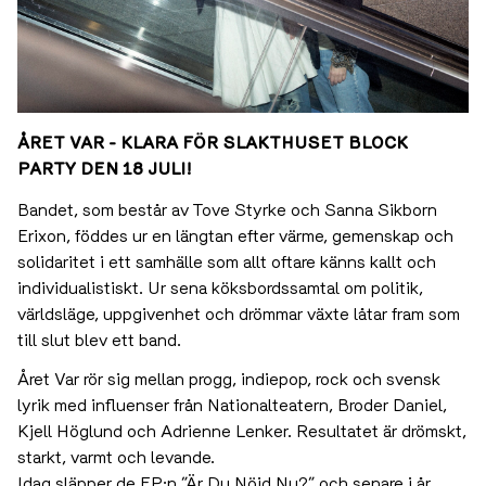
ÅRET VAR - KLARA FÖR SLAKTHUSET BLOCK
PARTY DEN 18 JULI!
Bandet, som består av Tove Styrke och Sanna Sikborn
Erixon, föddes ur en längtan efter värme, gemenskap och
solidaritet i ett samhälle som allt oftare känns kallt och
individualistiskt. Ur sena köksbordssamtal om politik,
världsläge, uppgivenhet och drömmar växte låtar fram som
till slut blev ett band.
Året Var rör sig mellan progg, indiepop, rock och svensk
lyrik med influenser från Nationalteatern, Broder Daniel,
Kjell Höglund och Adrienne Lenker. Resultatet är drömskt,
starkt, varmt och levande.
Idag släpper de EP:n ”Är Du Nöjd Nu?” och senare i år